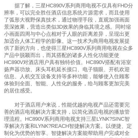
据了解，三星HC890V系列商用电视不仅具有FHD分
辨率，可以完全胜任酒店信息系统片源需求，而且使用
了弧形大视野保真技术，通过物理手段，直观加强画面
景深效果，营造出类似3D效果的身临其境之感。同时缩
小画面四周与中心点相对于人眼的距离差异，呈现出更
加适合人体工程学的影像。这一技术为商用电视发展提
供了新的方向，也使得三星HC890V系列商用电视在众多
产品中脱颖而出，而其搭配的诸多人性化功能更使
HC890V对酒店用户具有独特价值。HC890V搭配有浴室
扬声器功放、床头耳机延长接口、电子猫眼、开机欢迎
信息、人机交互设备支持等多种功能，能够使入住顾客
体验到全面、智能、人性化的服务，给与顾客更加完美
的居住感受。
对于酒店用户来说，性能优越的电视产品还需要完
善的酒店电视解决方案支持，以简化酒店电视的播放管
理流程。HC890V系列商用电视支持三星LYNK?SINC智
享解决方案和LYNK?REACH智捷解决方案。以便捷、定
制化为优势的智享、智捷解决方案能帮助用户完成对全